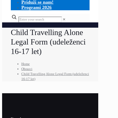
Priduži se nam!
Programi 2026
✕
Child Travelling Alone
Legal Form (udeleženci
16-17 let)
Home
Obrazci
Child Travelling Alone Legal Form (udeleženci
16-17 let)