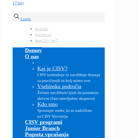
Login
Koledar
Facebook
Imaš 21+ let?
Domov
O nas
Kaj je CISV?
CISV izobražuje in navdihuje dejanja
za pravičnejši in bolj miren svet
Vsebinska področja
Želimo navdihniti ljudi da postanejo
aktivni člani miroljubne skupnosti
Kdo smo
Spoznajte osebe, ki so zadolžene
za CISV Slovenija
CISV programi
Junior Branch
Pogosta vprašanja