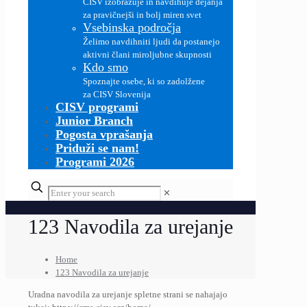
CISV izobražuje in navdihuje dejanja
za pravičnejši in bolj miren svet
Vsebinska področja
Želimo navdihniti ljudi da postanejo
aktivni člani miroljubne skupnosti
Kdo smo
Spoznajte osebe, ki so zadolžene
za CISV Slovenija
CISV programi
Junior Branch
Pogosta vprašanja
Priduži se nam!
Programi 2026
✕
123 Navodila za urejanje
Home
123 Navodila za urejanje
Uradna navodila za urejanje spletne strani se nahajajo