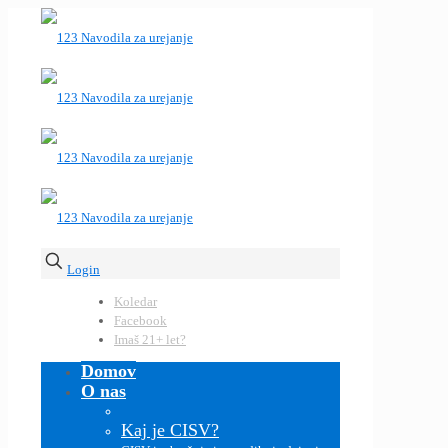
Login
Koledar
Facebook
Imaš 21+ let?
Domov
O nas
Kaj je CISV?