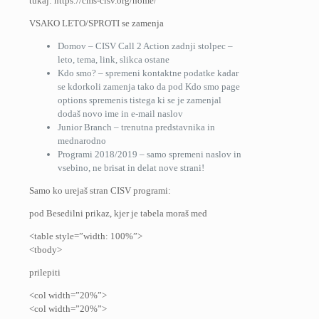
tukaj: https://cms-cisv.org/home/
VSAKO LETO/SPROTI se zamenja
Domov – CISV Call 2 Action zadnji stolpec –
leto, tema, link, slikca ostane
Kdo smo? – spremeni kontaktne podatke kadar
se kdorkoli zamenja tako da pod Kdo smo page
options spremenis tistega ki se je zamenjal
dodaš novo ime in e-mail naslov
Junior Branch – trenutna predstavnika in
mednarodno
Programi 2018/2019 – samo spremeni naslov in
vsebino, ne brisat in delat nove strani!
Samo ko urejaš stran CISV programi:
pod Besedilni prikaz, kjer je tabela moraš med
<table style=”width: 100%”>
<tbody>
prilepiti
<col width=”20%”>
<col width=”20%”>