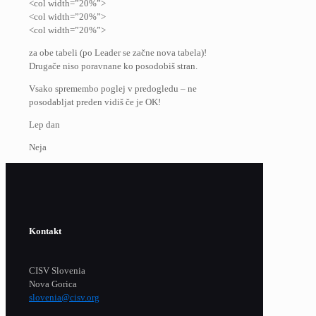
<col width=”20%”>
<col width=”20%”>
<col width=”20%”>
za obe tabeli (po Leader se začne nova tabela)!
Drugače niso poravnane ko posodobiš stran.
Vsako spremembo poglej v predogledu – ne
posodabljat preden vidiš če je OK!
Lep dan
Neja
Kontakt
CISV Slovenia
Nova Gorica
slovenia@cisv.org