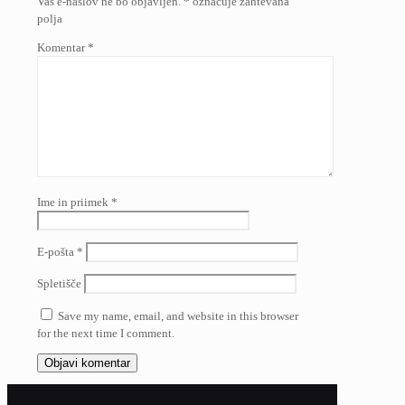
Vaš e-naslov ne bo objavljen.
*
označuje zahtevana
polja
Komentar
*
Ime in priimek
*
E-pošta
*
Spletišče
Save my name, email, and website in this browser
for the next time I comment.