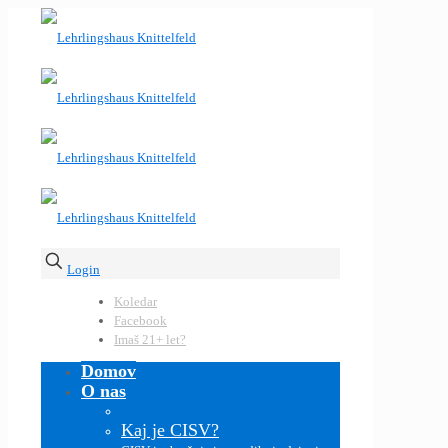
Login
Koledar
Facebook
Imaš 21+ let?
Domov
O nas
Kaj je CISV?