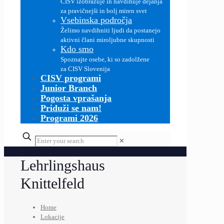
CISV izobražuje in navdihuje dejanja
za pravičnejši in bolj miren svet
Vsebinska področja
Želimo navdihniti ljudi da postanejo
aktivni člani miroljubne skupnosti
Kdo smo
Spoznajte osebe, ki so zadolžene
za CISV Slovenija
CISV programi
Junior Branch
Pogosta vprašanja
Priduži se nam!
Programi 2026
✕
Lehrlingshaus
Knittelfeld
Home
Lokacije